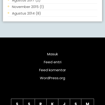
Agustus 2017
(2)
November 2015
(1)
Agustus 2014
(8)
Meta
Masuk
Feed entri
Feed komentar
WordPress.org
Kalender
S
S
R
K
J
S
M